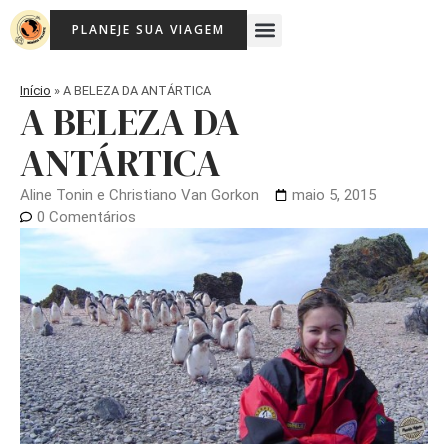
Ir
Menu
PLANEJE SUA VIAGEM
para
Viagem Com Crianças
Agência de Viagens Memória Viajante
o
conteúdo
Início
»
A BELEZA DA ANTÁRTICA
A BELEZA DA
ANTÁRTICA
Aline Tonin e Christiano Van Gorkon
maio 5, 2015
0 Comentários