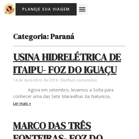
Ir
Menu
PLANEJE SUA VIAGEM
para
Viagem Com Crianças
Agência de Viagens Memória Viajante
o
conteúdo
Categoria: Paraná
USINA HIDRELÉTRICA DE
ITAIPU- FOZ DO IGUAÇU
14 de dezembro de 2018
Nenhum comentário
Agora em setembro, levamos a Sofia para
conhecer uma das Sete Maravilhas da Natureza,
Ler mais »
MARCO DAS TRÊS
FONTEIRAS- FOZ DO