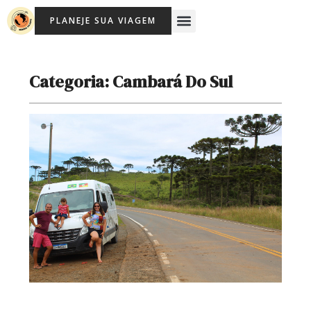
Ir
Menu
PLANEJE SUA VIAGEM
para
Viagem Com Crianças
Agência de Viagens Memória Viajante
o
conteúdo
Categoria: Cambará Do Sul