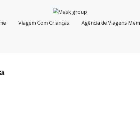
me
Viagem Com Crianças
Agência de Viagens Memó
ia