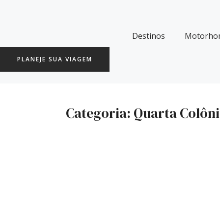
Ir
para
o
Destinos
Motorho
conteúdo
PLANEJE SUA VIAGEM
Categoria: Quarta Colôn