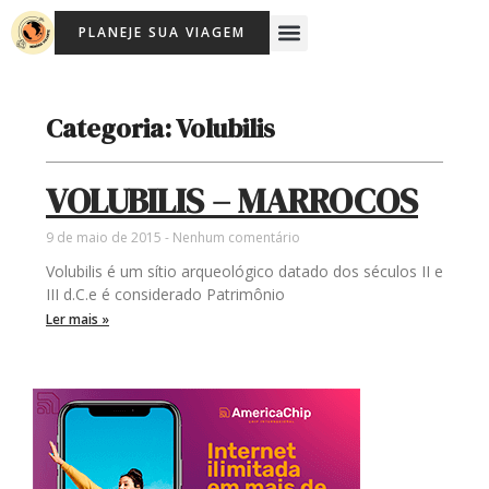
Ir
Menu
PLANEJE SUA VIAGEM
para
o
conteúdo
Categoria: Volubilis
VOLUBILIS – MARROCOS
9 de maio de 2015
Nenhum comentário
Volubilis é um sítio arqueológico datado dos séculos II e
III d.C.e é considerado Patrimônio
Ler mais »