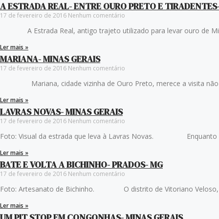
A ESTRADA REAL- ENTRE OURO PRETO E TIRADENTES
17 de fevereiro de 2016
Nenhum comentário
A Estrada Real, antigo trajeto utilizado para levar ouro de Minas
Ler mais »
MARIANA- MINAS GERAIS
17 de fevereiro de 2016
Nenhum comentário
Mariana, cidade vizinha de Ouro Preto, merece a visita não só 
Ler mais »
LAVRAS NOVAS- MINAS GERAIS
17 de fevereiro de 2016
Nenhum comentário
Foto: Visual da estrada que leva à Lavras Novas. Enquanto e
Ler mais »
BATE E VOLTA A BICHINHO- PRADOS- MG
17 de fevereiro de 2016
Nenhum comentário
Foto: Artesanato de Bichinho. O distrito de Vitoriano Veloso, m
Ler mais »
UM PIT STOP EM CONGONHAS- MINAS GERAIS