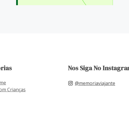
rias
Nos Siga No Instagra
ome
@memoriaviajante
om Crianças