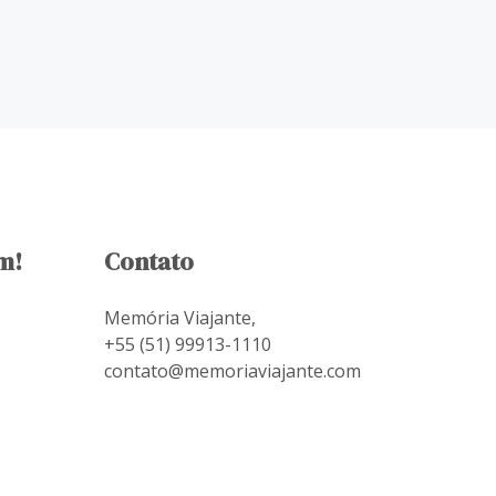
m!
Contato
Memória Viajante,
+55 (51) 99913-1110
contato@memoriaviajante.com