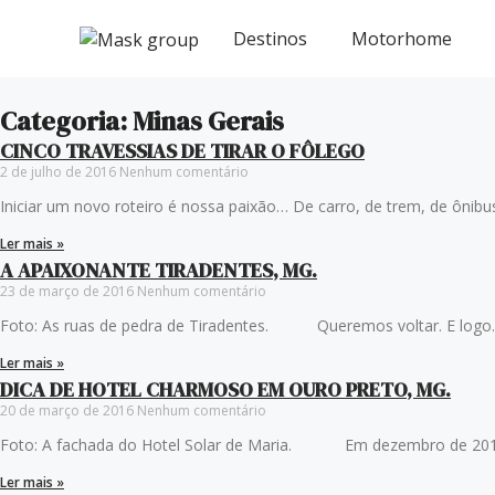
Ir
para
Destinos
Motorhome
o
conteúdo
Categoria: Minas Gerais
CINCO TRAVESSIAS DE TIRAR O FÔLEGO
2 de julho de 2016
Nenhum comentário
Iniciar um novo roteiro é nossa paixão… De carro, de trem, de ônibu
Ler mais »
A APAIXONANTE TIRADENTES, MG.
23 de março de 2016
Nenhum comentário
Foto: As ruas de pedra de Tiradentes. Queremos voltar. E logo.
Ler mais »
DICA DE HOTEL CHARMOSO EM OURO PRETO, MG.
20 de março de 2016
Nenhum comentário
Foto: A fachada do Hotel Solar de Maria. Em dezembro de 2015, o
Ler mais »