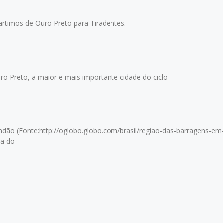
os de Ouro Preto para Tiradentes.
 Preto, a maior e mais importante cidade do ciclo
Fundão (Fonte:http://oglobo.globo.com/brasil/regiao-das-barra
ia do