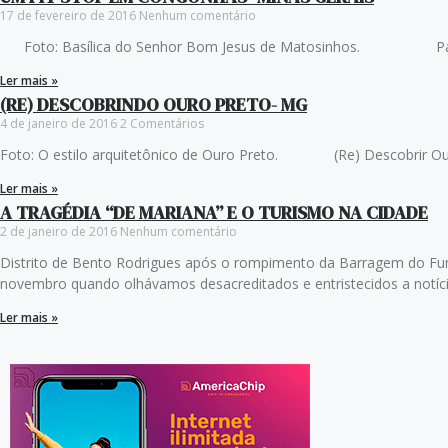
17 de fevereiro de 2016
Nenhum comentário
Foto: Basílica do Senhor Bom Jesus de Matosinhos. Partim
Ler mais »
(RE) DESCOBRINDO OURO PRETO- MG
4 de janeiro de 2016
2 Comentários
Foto: O estilo arquitetônico de Ouro Preto. (Re) Descobrir Ouro
Ler mais »
A TRAGÉDIA “DE MARIANA” E O TURISMO NA CIDADE
2 de janeiro de 2016
Nenhum comentário
Distrito de Bento Rodrigues após o rompimento da Barragem do 
novembro quando olhávamos desacreditados e entristecidos a notíc
Ler mais »