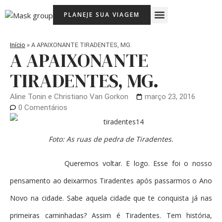
Ir
Menu
PLANEJE SUA VIAGEM
para
Viagem Com Crianças
Agência de Viagens Memória Viajante
o
conteúdo
Início
»
A APAIXONANTE TIRADENTES, MG.
A APAIXONANTE
TIRADENTES, MG.
Aline Tonin e Christiano Van Gorkon
março 23, 2016
0 Comentários
Foto: As ruas de pedra de Tiradentes.
Queremos voltar. E logo. Esse foi o nosso
pensamento ao deixarmos Tiradentes após passarmos o Ano
Novo na cidade. Sabe aquela cidade que te conquista já nas
primeiras caminhadas? Assim é Tiradentes. Tem história,