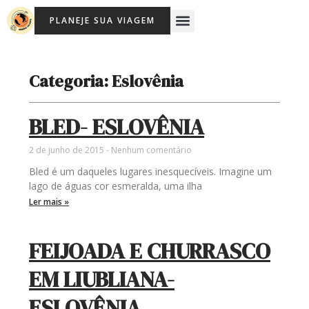
Ir
Menu
PLANEJE SUA VIAGEM
para
o
conteúdo
Categoria: Eslovênia
BLED- ESLOVÊNIA
2 de junho de 2015
Nenhum comentário
Bled é um daqueles lugares inesquecíveis. Imagine um
lago de águas cor esmeralda, uma ilha
Ler mais »
FEIJOADA E CHURRASCO
EM LIUBLIANA-
ESLOVÊNIA