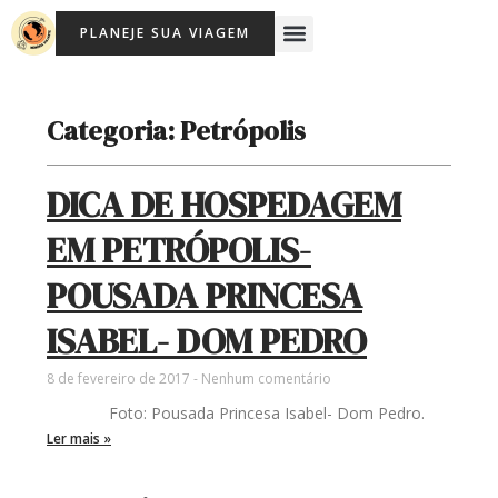
Ir
Menu
PLANEJE SUA VIAGEM
para
Viagem Com Crianças
Agência de Viagens Memória Viajante
o
conteúdo
Categoria: Petrópolis
DICA DE HOSPEDAGEM
EM PETRÓPOLIS-
POUSADA PRINCESA
ISABEL- DOM PEDRO
8 de fevereiro de 2017
Nenhum comentário
Foto: Pousada Princesa Isabel- Dom Pedro.
Ler mais »