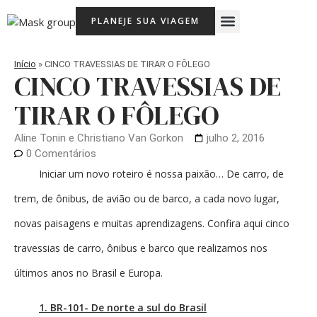
Ir
Menu
PLANEJE SUA VIAGEM
para
Viagem Com Crianças
Agência de Viagens Memória Viajante
o
conteúdo
Início
»
CINCO TRAVESSIAS DE TIRAR O FÔLEGO
CINCO TRAVESSIAS DE
TIRAR O FÔLEGO
Aline Tonin e Christiano Van Gorkon
julho 2, 2016
0 Comentários
Iniciar um novo roteiro é nossa paixão… De carro, de
trem, de ônibus, de avião ou de barco, a cada novo lugar,
novas paisagens e muitas aprendizagens. Confira aqui cinco
travessias de carro, ônibus e barco que realizamos nos
últimos anos no Brasil e Europa.
1. BR-101- De norte a sul do Brasil