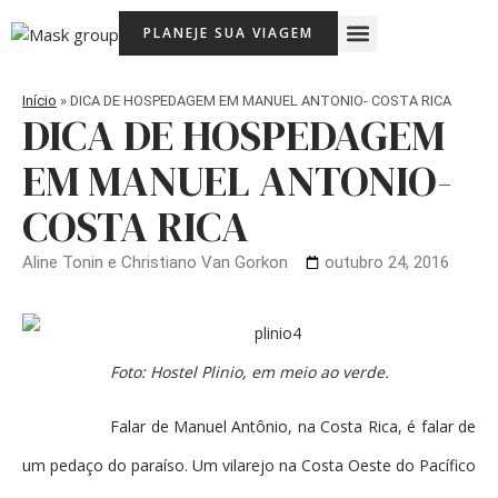
Ir
Menu
PLANEJE SUA VIAGEM
para
Viagem Com Crianças
Agência de Viagens Memória Viajante
o
conteúdo
Início
»
DICA DE HOSPEDAGEM EM MANUEL ANTONIO- COSTA RICA
DICA DE HOSPEDAGEM
EM MANUEL ANTONIO-
COSTA RICA
Aline Tonin e Christiano Van Gorkon
outubro 24, 2016
Foto: Hostel Plinio, em meio ao verde.
Falar de Manuel Antônio, na Costa Rica, é falar de
um pedaço do paraíso. Um vilarejo na Costa Oeste do Pacífico