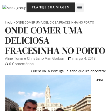
Ir
Menu
PLANEJE SUA VIAGEM
para
Viagem Com Crianças
Agência de Viagens Memória Viajante
o
conteúdo
Início
»
ONDE COMER UMA DELICIOSA FRACESINHA NO PORTO
ONDE COMER UMA
DELICIOSA
FRACESINHA NO PORTO
Aline Tonin e Christiano Van Gorkon
março 4, 2018
0 Comentários
Quem vai a Portugal já sabe que irá encontrar
uma