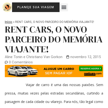
Ir
Menu
PLANEJE SUA VIAGEM
para
Viagem Com Crianças
Agência de Viagens Memória Viajante
o
conteúdo
Início
»
RENT CARS, O NOVO PARCEIRO DO MEMÓRIA VIAJANTE!
RENT CARS, O NOVO
PARCEIRO DO MEMÓRIA
VIAJANTE!
Aline Tonin e Christiano Van Gorkon
novembro 12, 2015
0 Comentários
Viajar de carro é uma das nossas paixões. Sem
pressa, muitas vezes pelas estradas secundárias, curtindo a
paisagem de cada cidade ou vilarejo. Para nós, tão legal como