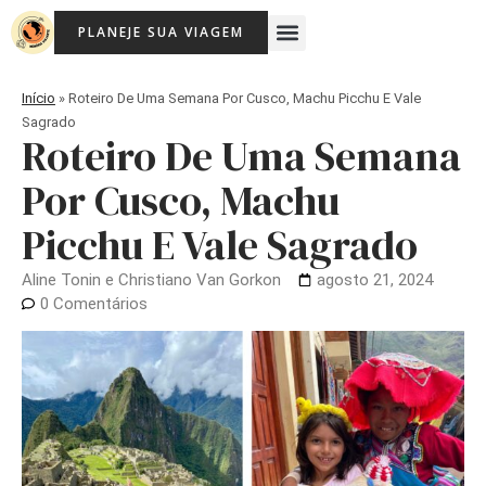
Ir
Menu
PLANEJE SUA VIAGEM
para
Viagem Com Crianças
Agência de Viagens Memória Viajante
o
conteúdo
Início
»
Roteiro De Uma Semana Por Cusco, Machu Picchu E Vale
Sagrado
Roteiro De Uma Semana
Por Cusco, Machu
Picchu E Vale Sagrado
Aline Tonin e Christiano Van Gorkon
agosto 21, 2024
0 Comentários