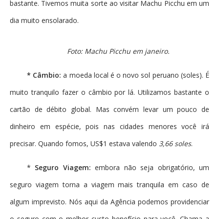
bastante. Tivemos muita sorte ao visitar Machu Picchu em um
dia muito ensolarado.
Foto: Machu Picchu em janeiro.
* Câmbio:
a moeda local é o novo sol peruano (soles). É
muito tranquilo fazer o câmbio por lá. Utilizamos bastante o
cartão de débito global. Mas convém levar um pouco de
dinheiro em espécie, pois nas cidades menores você irá
precisar. Quando fomos, US$1 estava valendo
3,66 soles
.
*
Seguro Viagem:
embora não seja obrigatório, um
seguro viagem torna a viagem mais tranquila em caso de
algum imprevisto. Nós aqui da Agência podemos providenciar
o seguro com o melhor custo benefício para você. Chama a