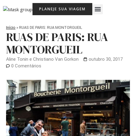
Ir
Menu
PLANEJE SUA VIAGEM
para
Viagem Com Crianças
Agência de Viagens Memória Viajante
o
conteúdo
Início
»
RUAS DE PARIS: RUA MONTORGUEIL
RUAS DE PARIS: RUA
MONTORGUEIL
Aline Tonin e Christiano Van Gorkon
outubro 30, 2017
0 Comentários