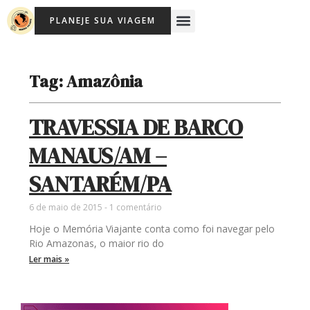
Ir
Menu
PLANEJE SUA VIAGEM
para
o
conteúdo
Tag: Amazônia
TRAVESSIA DE BARCO
MANAUS/AM –
SANTARÉM/PA
6 de maio de 2015
1 comentário
Hoje o Memória Viajante conta como foi navegar pelo
Rio Amazonas, o maior rio do
Ler mais »