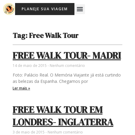
Ir
Menu
PLANEJE SUA VIAGEM
para
o
conteúdo
Tag: Free Walk Tour
FREE WALK TOUR- MADRI
14 de maio de 2015
Nenhum comentário
Foto: Palácio Real. O Memória Viajante já está curtindo
as belezas da Espanha. Chegamos por
Ler mais »
FREE WALK TOUR EM
LONDRES- INGLATERRA
3 de maio de 2015
Nenhum comentário