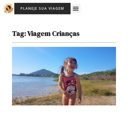
Ir
Menu
PLANEJE SUA VIAGEM
para
Viagem Com Crianças
Agência de Viagens Memória Viajante
o
conteúdo
Tag: Viagem Crianças