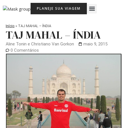
Ir
Menu
PLANEJE SUA VIAGEM
para
Viagem Com Crianças
Agência de Viagens Memória Viajante
o
conteúdo
Início
»
TAJ MAHAL – ÍNDIA
TAJ MAHAL – ÍNDIA
Aline Tonin e Christiano Van Gorkon
maio 9, 2015
0 Comentários