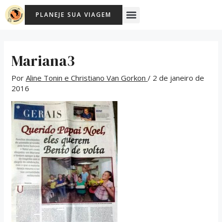
Ir
Post
Menu
PLANEJE SUA VIAGEM
para
navigation
o
conteúdo
Mariana3
Por
Aline Tonin e Christiano Van Gorkon
/
2 de janeiro de
2016