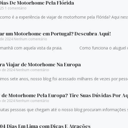
 Dias De Motorhome Pela Flórida
025
1 comentário
mo é a experiência de viajar de motorhome pela Flórida? Aqui ness
ar um Motorhome em Portugal? Descubra Aqui!
 de 2024
Nenhum comentário
a manhã com aquela vista da praia. Como funciona o aluguel 
ara Viajar de Motorhome Na Europa
o de 2024
Nenhum comentário
sete anos, nosso blog foi acessado milhares de vezes por pesso
r de Motorhome Pela Europa? Tire Suas Dúvidas Por Aq
o de 2024
Nenhum comentário
oas que chegam até o nosso blog procuram informações sob
 04 Dias Em Lima com Dicas E Atrações