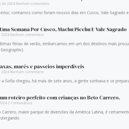
o de 2024
Nenhum comentário
rior, contamos como foram nossos dias em Cusco, Vale Sagrado e 
 Uma Semana Por Cusco, Machu Picchu E Vale Sagrado
e 2024
Nenhum comentário
timas férias de verão, embarcamos em um dos destinos mais procura
l Geographic)
axas, marés e passeios imperdíveis
e 2024
Nenhum comentário
Sofia chegou, há mais de sete anos, a gente sonhava e se prepa
 um roteiro perfeito com crianças no Beto Carrero.
 2024
2 Comentários
ro, maior parque de diversões da América Latina, é certamente u
stergando