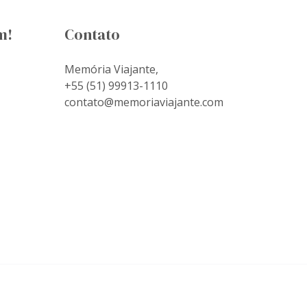
m!
Contato
Memória Viajante,
+55 (51) 99913-1110
contato@memoriaviajante.com