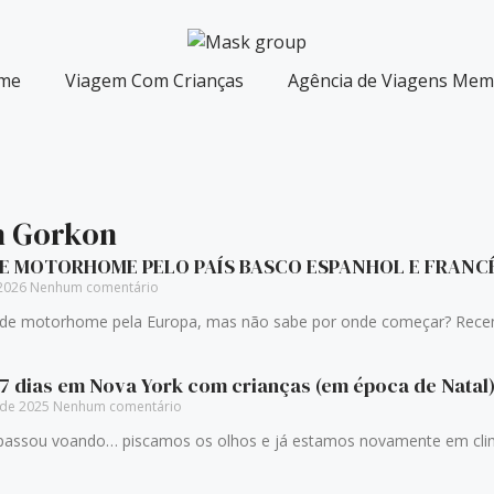
me
Viagem Com Crianças
Agência de Viagens Memó
an Gorkon
E MOTORHOME PELO PAÍS BASCO ESPANHOL E FRANCÊ
 2026
Nenhum comentário
e motorhome pela Europa, mas não sabe por onde começar? Recente
 7 dias em Nova York com crianças (em época de Natal
 de 2025
Nenhum comentário
 voando… piscamos os olhos e já estamos novamente em clima n