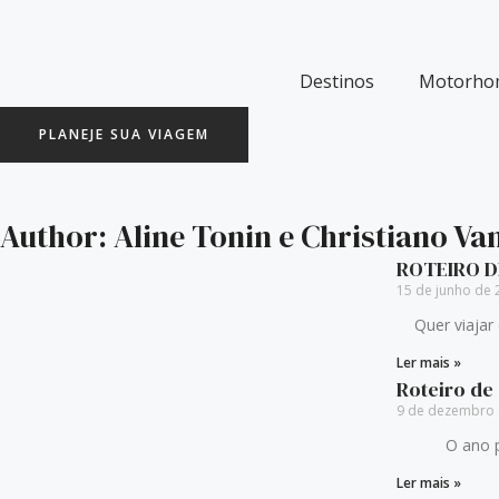
Ir
para
o
Destinos
Motorho
conteúdo
PLANEJE SUA VIAGEM
Author:
Aline Tonin e Christiano V
ROTEIRO D
Page
Page
Page
Page
Page
15 de junho de
Quer viajar d
Ler mais »
Roteiro de
9 de dezembro
O ano passou
Ler mais »