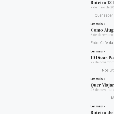
Roteiro 13
7 de maio de 2
Quer saber co
Ler mais »
Como Alug
6 de dezembro
Foto: Café d
Ler mais »
10 Dicas P
29 de novembr
Nos últimos 
Ler mais »
Quer Viaja
28 de novembr
Muitas pess
Ler mais »
Roteiro de