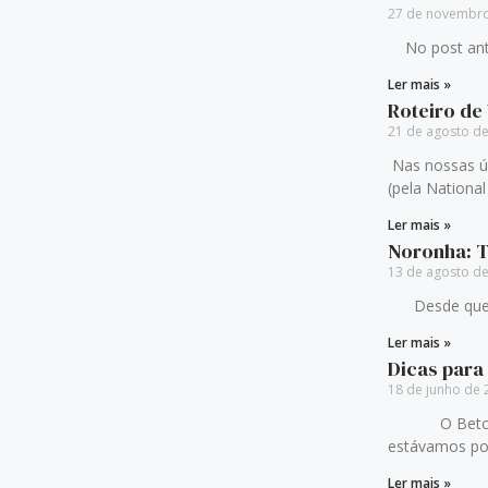
27 de novembr
No post ante
Ler mais »
Roteiro de
21 de agosto d
Nas nossas úl
(pela Nationa
Ler mais »
Noronha: T
13 de agosto d
Desde que a 
Ler mais »
Dicas para
18 de junho de
O Beto Carre
estávamos po
Ler mais »