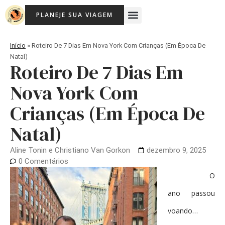
Ir
Menu
PLANEJE SUA VIAGEM
para
Viagem Com Crianças
Agência de Viagens Memória Viajante
o
conteúdo
Início
»
Roteiro De 7 Dias Em Nova York Com Crianças (em Época De
Natal)
Roteiro De 7 Dias Em
Nova York Com
Crianças (em Época De
Natal)
Aline Tonin e Christiano Van Gorkon
dezembro 9, 2025
0 Comentários
O
ano passou
voando…