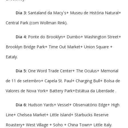
Dia 3:
Santaland da Macy´s+ Museu de História Natural+
Central Park (com Wollman Rink).
Dia 4:
Ponte do Brooklyn+ Dumbo+ Washington Street+
Brooklyn Bridge Park+ Time Out Market+ Union Square +
Eataly.
Dia 5:
One Word Trade Center+ The Oculus+ Memorial
de 11 de setembro+ Capela St. Paul+ Charging Bull+ Bolsa de
Valores de Nova York+ Battery Park+Estátua da Liberdade .
Dia 6:
Hudson Yards+ Vessel+ Observatório Edge+ High
Line+ Chelsea Market+ Little Island+ Starbucks Reserve
Roastery+ West Village + Soho + China Town+ Little Italy.