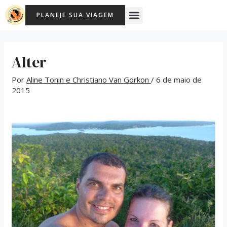
Ir
Post
Menu
PLANEJE SUA VIAGEM
para
navigation
o
conteúdo
Alter
Por
Aline Tonin e Christiano Van Gorkon
/
6 de maio de
2015