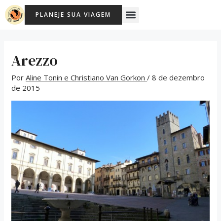
Ir
Post
Menu
PLANEJE SUA VIAGEM
para
navigation
o
conteúdo
Arezzo
Por
Aline Tonin e Christiano Van Gorkon
/
8 de dezembro
de 2015