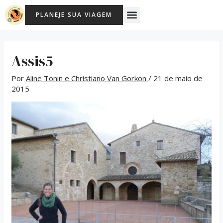
Ir
Post
Menu
PLANEJE SUA VIAGEM
para
navigation
o
conteúdo
Assis5
Por
Aline Tonin e Christiano Van Gorkon
/
21 de maio de
2015