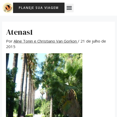
Ir
Post
Menu
PLANEJE SUA VIAGEM
para
navigation
o
conteúdo
Atenas1
Por
Aline Tonin e Christiano Van Gorkon
/
21 de julho de
2015