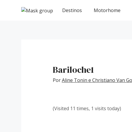
Ir
Post
para
navigation
Destinos
Motorhome
o
conteúdo
Bariloche1
Por
Aline Tonin e Christiano Van 
(Visited 11 times, 1 visits today)