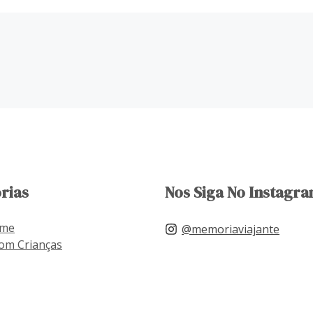
rias
Nos Siga No Instagra
ome
@memoriaviajante
om Crianças