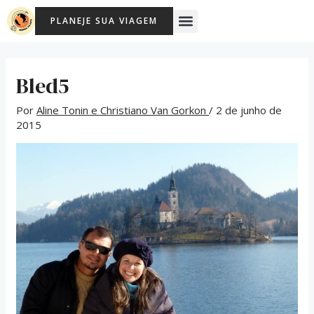
Ir
Post
Menu
PLANEJE SUA VIAGEM
para
navigation
o
conteúdo
Bled5
Por
Aline Tonin e Christiano Van Gorkon
/
2 de junho de
2015