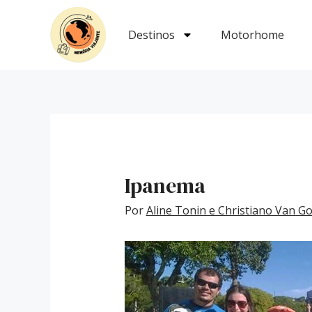
Ir
Post
para
navigation
Destinos
Motorhome
o
conteúdo
Ipanema
Por
Aline Tonin e Christiano Van 