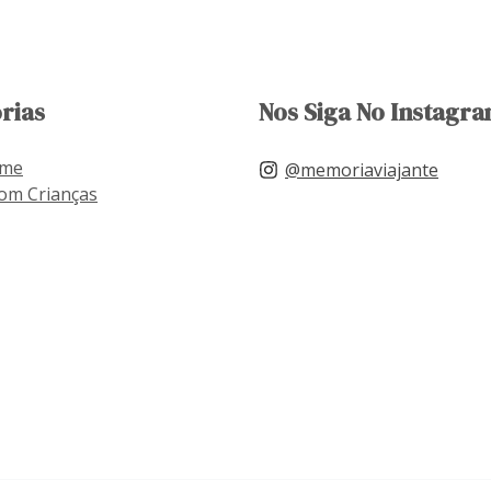
rias
Nos Siga No Instagra
ome
@memoriaviajante
om Crianças