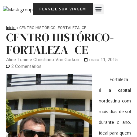
Ir
Menu
PLANEJE SUA VIAGEM
para
Viagem Com Crianças
Agência de Viagens Memória Viajante
o
conteúdo
Início
»
CENTRO HISTÓRICO- FORTALEZA- CE
CENTRO HISTÓRICO-
FORTALEZA- CE
Aline Tonin e Christiano Van Gorkon
maio 11, 2015
2 Comentários
Fortaleza
é a capital
nordestina com
mais dias de sol
durante o ano.
Ideal para quem