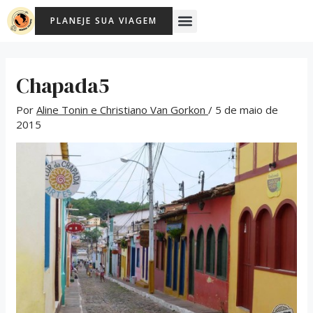
Ir
Post
Menu
PLANEJE SUA VIAGEM
para
navigation
o
conteúdo
Chapada5
Por
Aline Tonin e Christiano Van Gorkon
/
5 de maio de
2015