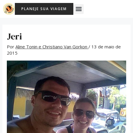
Ir
Post
Menu
PLANEJE SUA VIAGEM
para
navigation
o
conteúdo
Jeri
Por
Aline Tonin e Christiano Van Gorkon
/
13 de maio de
2015