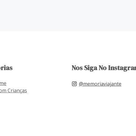
rias
Nos Siga No Instagra
ome
@memoriaviajante
om Crianças