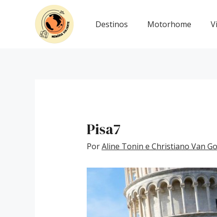
Ir
Post
para
navigation
Destinos
Motorhome
V
o
conteúdo
Pisa7
Por
Aline Tonin e Christiano Van 