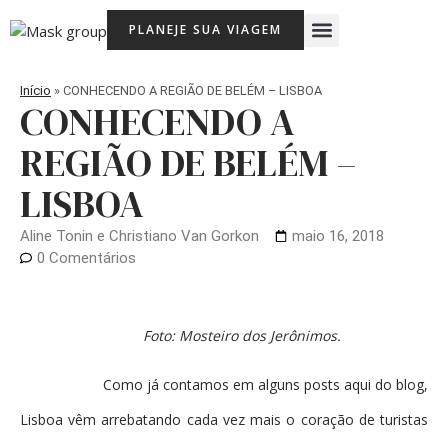
Ir
Menu
PLANEJE SUA VIAGEM
para
Viagem Com Crianças
Agência de Viagens Memória Viajante
o
conteúdo
Início
»
CONHECENDO A REGIÃO DE BELÉM – LISBOA
CONHECENDO A
REGIÃO DE BELÉM –
LISBOA
Aline Tonin e Christiano Van Gorkon
maio 16, 2018
0 Comentários
Foto: Mosteiro dos Jerônimos.
Como já contamos em alguns posts aqui do blog,
Lisboa vêm arrebatando cada vez mais o coração de turistas