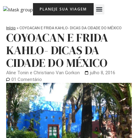
Ir
Menu
PLANEJE SUA VIAGEM
para
Viagem Com Crianças
Agência de Viagens Memória Viajante
o
conteúdo
Início
»
COYOACAN E FRIDA KAHLO- DICAS DA CIDADE DO MÉXICO
COYOACAN E FRIDA
KAHLO- DICAS DA
CIDADE DO MÉXICO
Aline Tonin e Christiano Van Gorkon
julho 8, 2016
01 Comentário