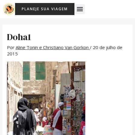
Ir
Post
Menu
PLANEJE SUA VIAGEM
para
navigation
o
conteúdo
Doha1
Por
Aline Tonin e Christiano Van Gorkon
/
20 de julho de
2015