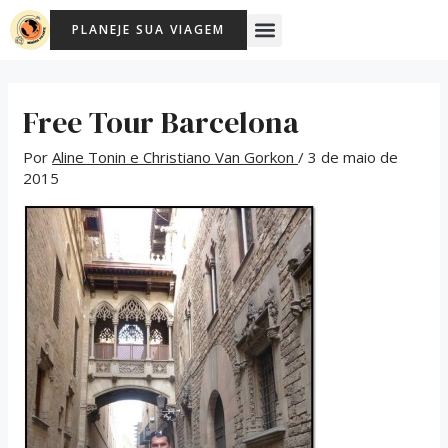
Ir
Post
Menu
PLANEJE SUA VIAGEM
para
navigation
o
conteúdo
Free Tour Barcelona
Por
Aline Tonin e Christiano Van Gorkon
/
3 de maio de
2015