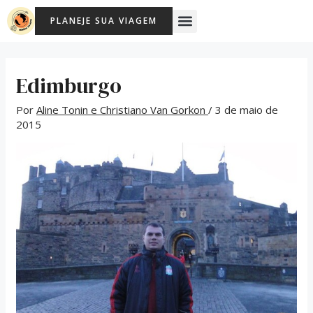
Ir
Post
Menu
PLANEJE SUA VIAGEM
para
navigation
o
conteúdo
Edimburgo
Por
Aline Tonin e Christiano Van Gorkon
/
3 de maio de
2015