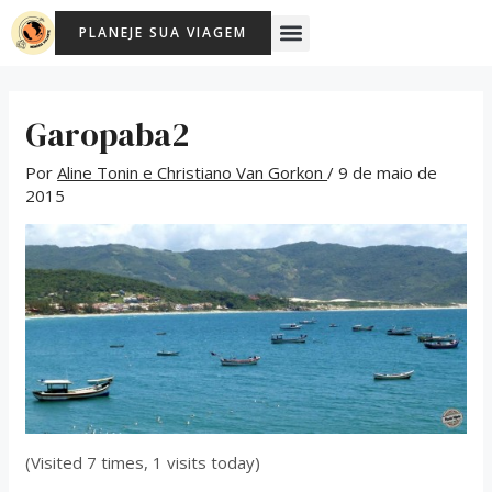
Ir
Post
Menu
PLANEJE SUA VIAGEM
para
navigation
o
conteúdo
Garopaba2
Por
Aline Tonin e Christiano Van Gorkon
/
9 de maio de
2015
(Visited 7 times, 1 visits today)