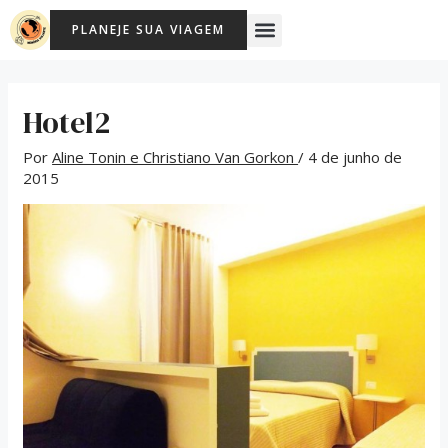
Ir
Post
Menu
PLANEJE SUA VIAGEM
para
navigation
o
conteúdo
Hotel2
Por
Aline Tonin e Christiano Van Gorkon
/
4 de junho de
2015