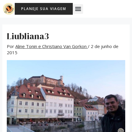
Ir
Post
Menu
PLANEJE SUA VIAGEM
para
navigation
o
conteúdo
Liubliana3
Por
Aline Tonin e Christiano Van Gorkon
/
2 de junho de
2015