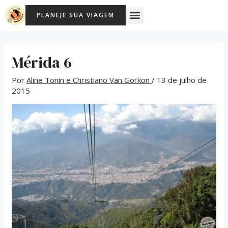
Ir
Post
Menu
PLANEJE SUA VIAGEM
para
navigation
o
conteúdo
Mérida 6
Por
Aline Tonin e Christiano Van Gorkon
/
13 de julho de
2015