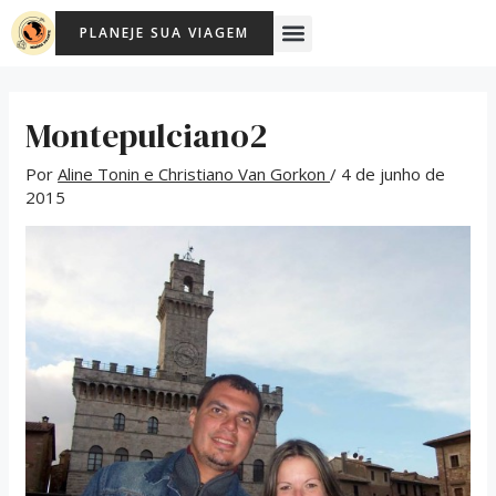
Ir
Post
Menu
PLANEJE SUA VIAGEM
para
navigation
o
conteúdo
Montepulciano2
Por
Aline Tonin e Christiano Van Gorkon
/
4 de junho de
2015