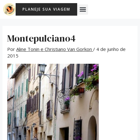
Ir
Post
Menu
PLANEJE SUA VIAGEM
para
navigation
o
conteúdo
Montepulciano4
Por
Aline Tonin e Christiano Van Gorkon
/
4 de junho de
2015