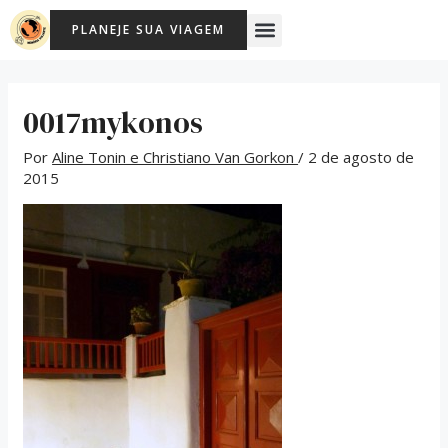
Ir
Post
Menu
PLANEJE SUA VIAGEM
para
navigation
o
conteúdo
0017mykonos
Por
Aline Tonin e Christiano Van Gorkon
/
2 de agosto de
2015