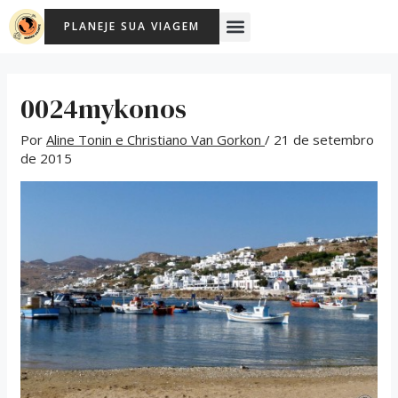
Ir
Post
Menu
PLANEJE SUA VIAGEM
para
navigation
o
conteúdo
0024mykonos
Por
Aline Tonin e Christiano Van Gorkon
/
21 de setembro
de 2015