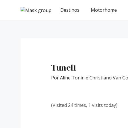
Ir
Post
para
navigation
Destinos
Motorhome
o
conteúdo
Tunel1
Por
Aline Tonin e Christiano Van 
(Visited 24 times, 1 visits today)