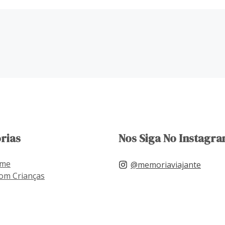
rias
Nos Siga No Instagra
ome
@memoriaviajante
om Crianças