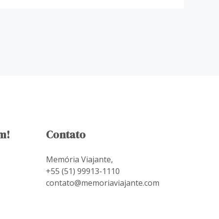
m!
Contato
Memória Viajante,
+55 (51) 99913-1110
contato@memoriaviajante.com