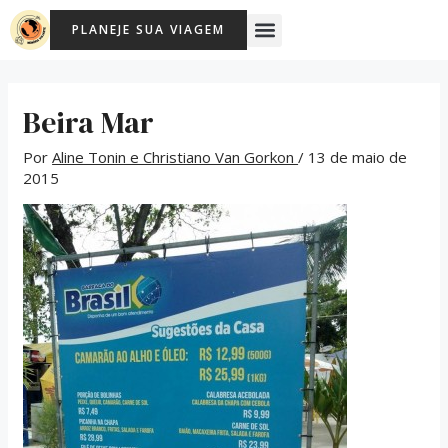
Ir
Post
Menu
PLANEJE SUA VIAGEM
para
navigation
o
conteúdo
Beira Mar
Por
Aline Tonin e Christiano Van Gorkon
/
13 de maio de
2015