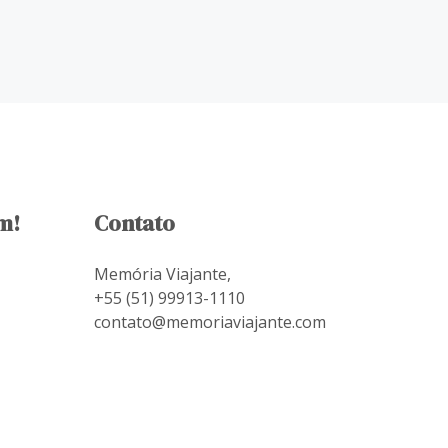
m!
Contato
Memória Viajante,
+55 (51) 99913-1110
contato@memoriaviajante.com