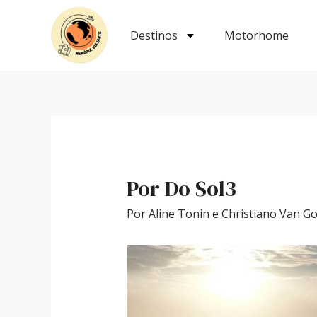
Ir
Post
para
navigation
Destinos
Motorhome
o
conteúdo
Por Do Sol3
Por
Aline Tonin e Christiano Van 