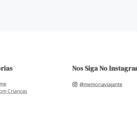
rias
Nos Siga No Instagra
ome
@memoriaviajante
om Crianças