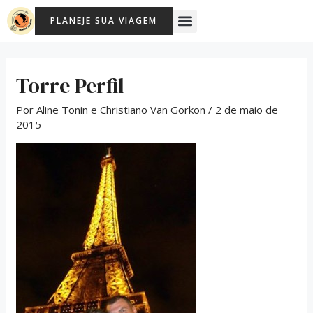
Ir
Menu
PLANEJE SUA VIAGEM
para
o
conteúdo
Torre Perfil
Por
Aline Tonin e Christiano Van Gorkon
/
2 de maio de
2015